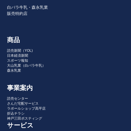
白バラ牛乳・森永乳業
販売特約店
商品
読売新聞（YOL)
日本経済新聞
スポーツ報知
大山乳業（白バラ牛乳）
森永乳業
事業案内
読売センター
さんだ宅配サービス
ラポールショップ高平店
折込チラシ
神戸三田ポスティング
サービス