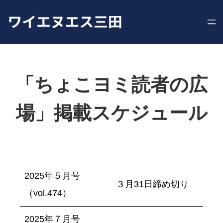
内
容
を
ス
キ
ッ
プ
「ちょこヨミ読者の広
場」掲載スケジュール
2025年５月号
３月31日締め切り
（vol.474）
2025年７月号